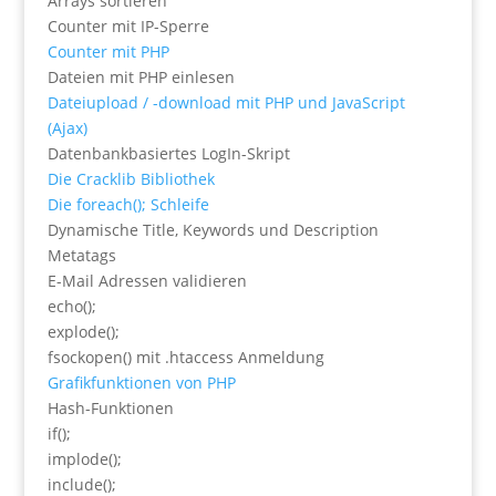
Arrays sortieren
Counter mit IP-Sperre
Counter mit PHP
Dateien mit PHP einlesen
Dateiupload / -download mit PHP und JavaScript
(Ajax)
Datenbankbasiertes LogIn-Skript
Die Cracklib Bibliothek
Die foreach(); Schleife
Dynamische Title, Keywords und Description
Metatags
E-Mail Adressen validieren
echo();
explode();
fsockopen() mit .htaccess Anmeldung
Grafikfunktionen von PHP
Hash-Funktionen
if();
implode();
include();